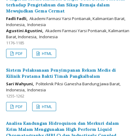
terhadap Pengetahuan dan Sikap Remaja dalam
Mewujudkan Gema Cermat
Fadli Fadli,
Akademi Farmasi Yarsi Pontianak, Kalimantan Barat,
Indonesia, Indonesia
Agustini Agustini,
Akademi Farmasi Yarsi Pontianak, Kalimantan
Barat, Indonesia, Indonesia
1176-1185
PDF
HTML
Sistem Pelaksanaan Penyimpanan Rekam Medis di
Kilinik Pratama Bakti Timah Pangkalbalam
Sari Wahyuni,
Politeknik Piksi Ganesha Bandung Jawa Barat,
Indonesia, Indonesia
1255-1262
PDF
HTML
Analisa Kandungan Hidroquinon dan Merkuri dalam
Krim Malam Menggunakan High Perform Liquid
Chromatography (HPLC) dan Inductively Coupled