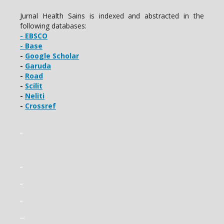
Jurnal Health Sains is indexed and abstracted in the
following databases:
- EBSCO
- Base
-
Google Scholar
-
Garuda
-
Road
-
Scilit
-
Neliti
-
Crossref
slot gacor
slot gacor
slot gacor
slot gacor
slot mahjong