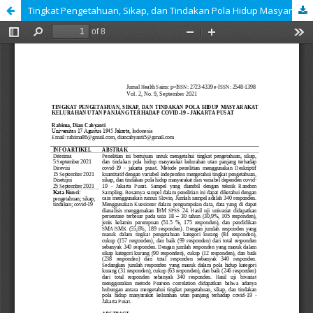
Tingkat Pengetahuan, Sikap, dan Tindakan Pola Hidup Masyarakat Kelurahan Utan Panjang Terhadap Covid-19 - Jakarta Pusat