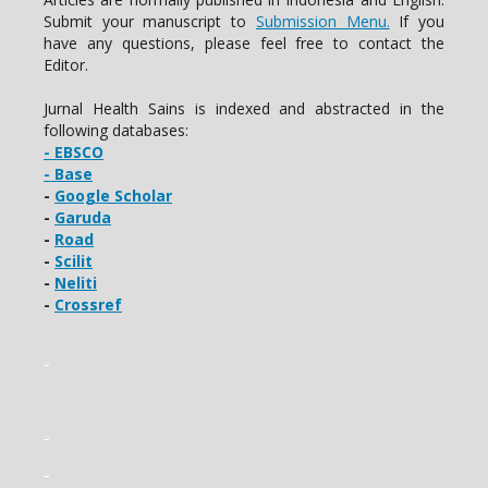
Submit your manuscript to
Submission Menu.
If you
have any questions, please feel free to contact the
Editor.
Jurnal Health Sains is indexed and abstracted in the
following databases:
- EBSCO
- Base
-
Google Scholar
-
Garuda
-
Road
-
Scilit
-
Neliti
-
Crossref
slot gacor
slot gacor
slot gacor