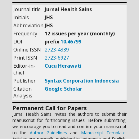
Journal title
Jurnal Health Sains
Initials
JHS
Abbreviation
JHS
Frequency
12 issues per year (monthly)
DOI
prefix
10.46799
Online ISSN
2723-4339
Print ISSN
2723-6927
Editor-in-
Cucu Herawati
chief
Publisher
Syntax Corporation Indonesia
Citation
Google Scholar
Analysis
Permanent Call for Papers
Jurnal Health Sains invites the authors to submit their
manuscript for forthcoming issues. Before submitting,
we encourage you to read and confirm your manuscript
to the
Author Guidelines
and
Manuscript Template.
Articles are normally published in Indonesia and English.