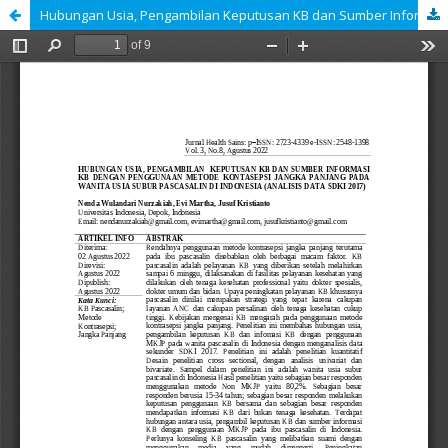
Hubungan Usia, Pengambilan Keputusan KB dan Sumber Informasi KB dengan Penggunaan Metode Kontasepsi Jangka Panjang pada Wanita Usia Subur Pascasalin di Indonesia (Analisis Data SDKI 2017)